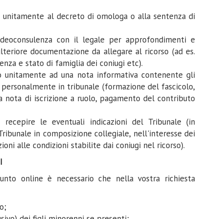
gi unitamente al decreto di omologa o alla sentenza di
videoconsulenza con il legale per approfondimenti e
ulteriore documentazione da allegare al ricorso (ad es.
idenza e stato di famiglia dei coniugi etc).
io unitamente ad una nota informativa contenente gli
personalmente in tribunale (formazione del fascicolo,
a nota di iscrizione a ruolo, pagamento del contributo
recepire le eventuali indicazioni del Tribunale (in
 Tribunale in composizione collegiale, nell'interesse dei
ioni alle condizioni stabilite dai coniugi nel ricorso).
I
iunto online è necessario che nella vostra richiesta
o;
sivo) dei figli minorenni se presenti;