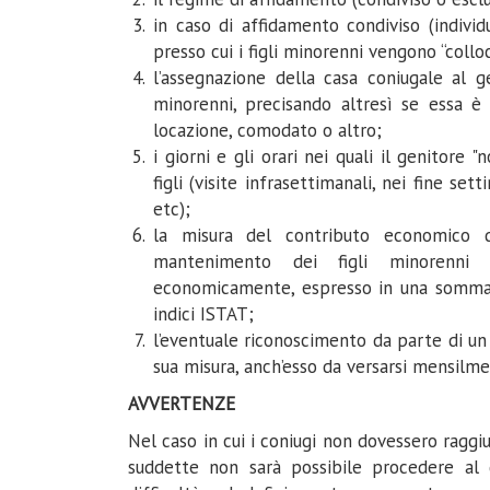
in caso di affidamento condiviso (individ
presso cui i figli minorenni vengono “coll
l’assegnazione della casa coniugale al ge
minorenni, precisando altresì se essa è 
locazione, comodato o altro;
i giorni e gli orari nei quali il genitore "
figli (visite infrasettimanali, nei fine set
etc);
la misura del contributo economico de
mantenimento dei figli minorenni 
economicamente, espresso in una somma 
indici ISTAT;
l’eventuale riconoscimento da parte di un 
sua misura, anch’esso da versarsi mensilme
AVVERTENZE
Nel caso in cui i coniugi non dovessero raggi
suddette non sarà possibile procedere al d