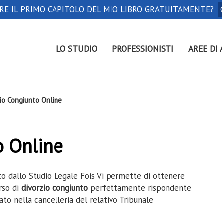
ERE IL PRIMO CAPITOLO DEL MIO LIBRO GRATUITAMENTE?
LO STUDIO
PROFESSIONISTI
AREE DI 
zio Congiunto Online
o Online
rto dallo Studio Legale Fois Vi permette di ottenere
rso di
divorzio
congiunto
perfettamente rispondente
to nella cancelleria del relativo Tribunale