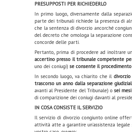
PRESUPPOSTI PER RICHIEDERLO
In primo luogo, diversamente dalla separazi
parte dei tribunali richiede la presenza di a
che la sentenza di divorzio ancorché congiunt
del decreto che omologa la separazione conse
concorde delle parti.
Pertanto, prima di procedere ad inoltrare un
accertino presso il tribunale competente per
uno dei coniugi)
se consente il procedimento d
In secondo luogo, va chiarito che il
divorzio
trascorso un anno dalla separazione giudizia
avanti al Presidente del Tribunale) o
sei mesi
di comparizione dei coniugi davanti al preside
IN COSA CONSISTE IL SERVIZIO
Il servizio di divorzio congiunto online offe
attività atte a garantire un’assistenza legale
vostro caso, ovvero: